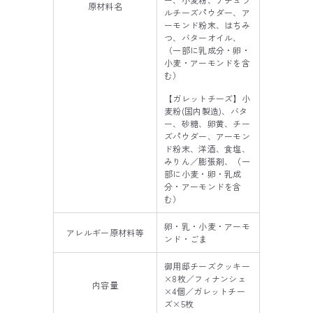
原材料名
ルチーズパウダー、ア
ーモンド粉末、はちみ
つ、バターオイル、
（一部に乳成分・卵・
小麦・アーモンドを含
む）
【ガレットチーズ】小
麦粉(国内製造)、バタ
ー、砂糖、卵黄、チー
ズパウダー、アーモン
ド粉末、洋酒、食塩、
みりん／膨張剤、（一
部に小麦・卵・乳成
分・アーモンドを含
む）
卵・乳・小麦・アーモ
アレルギー原材料等
ンド・ごま
御用邸チーズクッキー
×8枚／フィナンシェ
内容量
×4個／ガレットチー
ズ×5枚