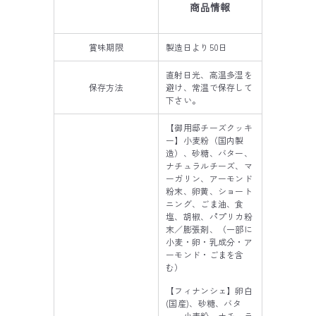
商品情報
賞味期限
製造日より50日
直射日光、高温多湿を
保存方法
避け、常温で保存して
下さい。
【御用邸チーズクッキ
ー】小麦粉（国内製
造）、砂糖、バター、
ナチュラルチーズ、マ
ーガリン、アーモンド
粉末、卵黄、ショート
ニング、ごま油、食
塩、胡椒、パプリカ粉
末／膨張剤、（一部に
小麦・卵・乳成分・ア
ーモンド・ごまを含
む）
【フィナンシェ】卵白
(国産)、砂糖、バタ
ー、小麦粉、ナチュラ