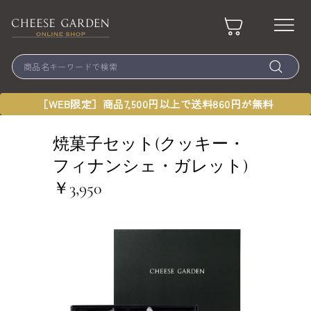
Skip
to
チ
content
ー
Site
Search
ズ
ガ
商
品
ー
［WEB限定］商品7,500円以上で送料860円が無料
名
キ
デ
ー
ン
焼菓子セット(クッキー・
ワ
ー
フィナンシェ・ガレット)
ド
で
￥3,950
検
索