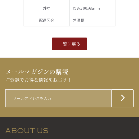
外寸
198x300x65mm
配送区分
常温便
一覧に戻る
メールマガジンの購読
ご登録でお得な情報をお届け！
メ
Subscribe
ー
ル
ア
ド
レ
ス
ABOUT US
を