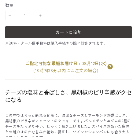
数量
−
+
カートに追加
※
送料・クール便手数料
は購入手続きの際に計算されます。
ご指定可能な最短お届け日
:
08月12日(水)
(18時間36分以内にご注文の場合)
チーズの塩味と香ばしさ、黒胡椒のピリ辛感がクセ
になる
口の中でほろっと崩れる食感に、濃厚なチーズとアーモンドの香ばしさ、
黒胡椒のピリ辛がアクセントのクッキーです。パルメザンとエダムの2種の
チーズをたっぷり使い、じっくり焼き上げました。スパイスの効いた塩味
と生地のほのかな甘みが絶妙に調和し、ワインやシャンパンにも合う大人