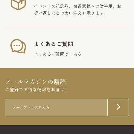
イベントの記念品、お得意様への贈答用、お
祝い返しなどの大口注文も承ります。
よくあるご質問
よくあるご質問は
こちら
メールマガジンの購読
ご登録でお得な情報をお届け！
メ
Subscribe
ー
ル
ア
ド
レ