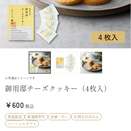
※写真はイメージです
御用邸チーズクッキー（4枚入）
Regular
¥600
¥600
税込
price
常温配送
常温保存可
包装・のし
日持ち20日以上
ソーシャルギフト