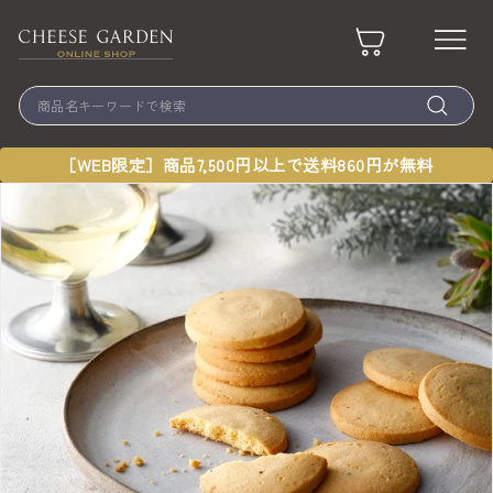
Skip
to
チ
content
ー
Site
Search
ズ
ガ
商
品
ー
［WEB限定］商品7,500円以上で送料860円が無料
名
キ
デ
ー
ン
ワ
ー
ド
で
検
索